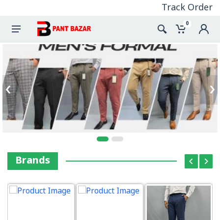
Track Order
0
‹
›
Brands