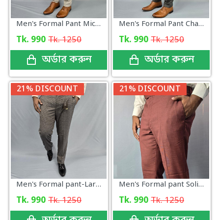
Men's Formal Pant Micro Dod Light Ash
Men's Formal Pant Charcoal Gray
Tk. 990
Tk. 1250
Tk. 990
Tk. 1250
অর্ডার করুন
অর্ডার করুন
21% DISCOUNT
21% DISCOUNT
Men's Formal pant-Large_size
Men's Formal pant Solid Merun
Tk. 990
Tk. 1250
Tk. 990
Tk. 1250