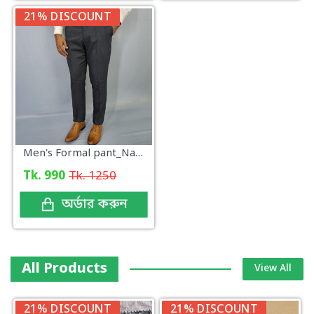
21% DISCOUNT
Men's Formal pant_Navy_Design
Tk. 990
Tk. 1250
অর্ডার করুন
All Products
View All
21% DISCOUNT
21% DISCOUNT