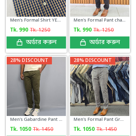
Men's Formal Shirt YELLOW Check
Men's Formal Pant charcoal New Arrival
Tk. 990
Tk. 1250
Tk. 990
Tk. 1250
অর্ডার করুন
অর্ডার করুন
28% DISCOUNT
28% DISCOUNT
Men's Gabardine Pant Bottle Green
Men's Formal Pant Grey Check
Tk. 1050
Tk. 1450
Tk. 1050
Tk. 1450