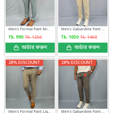
Men's Formal Pant Mint Green New
Men's Gabardine Pant Off White Color
Tk. 990
Tk. 1250
Tk. 1050
Tk. 1450
অর্ডার করুন
অর্ডার করুন
28% DISCOUNT
28% DISCOUNT
Men's Formal Pant Light Grey Glen Plaid
Men's Gabardine Pant Medium Grey