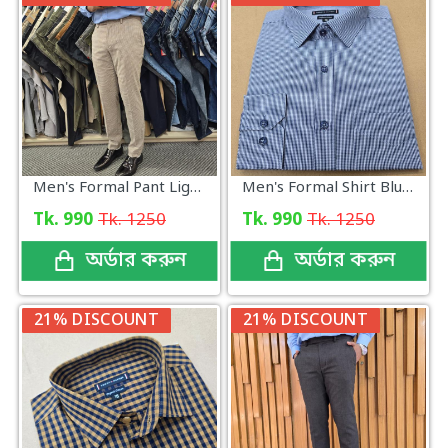
Men's Formal Pant Light Beige Micro Check Pattern
Men's Formal Shirt Blue Mini Check
Tk. 990
Tk. 1250
Tk. 990
Tk. 1250
অর্ডার করুন
অর্ডার করুন
21% DISCOUNT
21% DISCOUNT