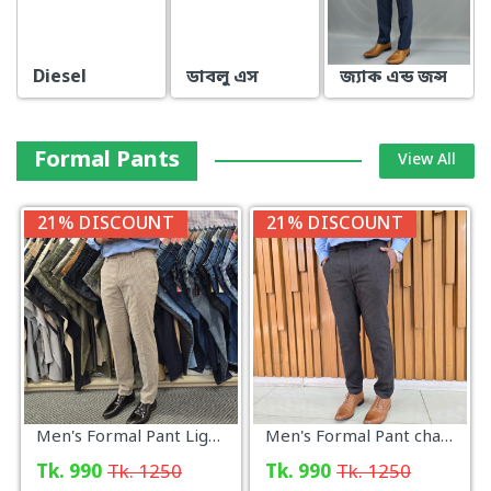
Diesel
ডাবলু এস
জ্যাক এন্ড জন্স
Formal Pants
View All
21% DISCOUNT
21% DISCOUNT
Men's Formal Pant Light Beige Micro Check Pattern
Men's Formal Pant charcoal New Arrival
Tk. 990
Tk. 1250
Tk. 990
Tk. 1250