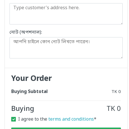
নোট (অপশনাল):
Your Order
Buying Subtotal
TK
0
Buying
TK
0
I agree to the
terms and conditions
*