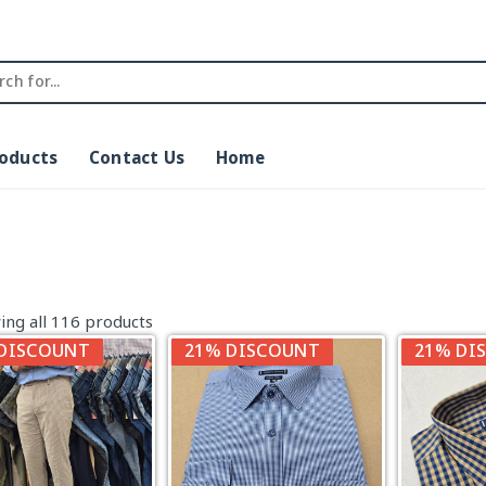
roducts
Contact Us
Home
ing all 116 products
DISCOUNT
21% DISCOUNT
21% DI