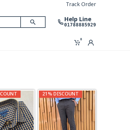
Track Order
Help Line
01788885929
0
SCOUNT
21% DISCOUNT