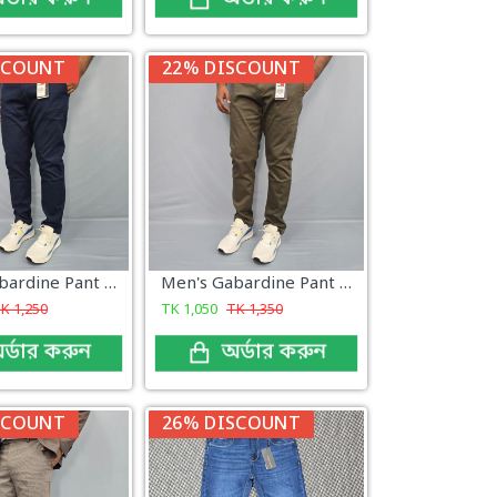
SCOUNT
22% DISCOUNT
Men's Gabardine Pant Navy Color
Men's Gabardine Pant Olive Color
TK
1,250
TK
1,050
TK
1,350
র্ডার করুন
অর্ডার করুন
SCOUNT
26% DISCOUNT