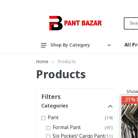
All P
Shop By Category
Pant
Home
Products
Shirt
Products
View All Categories
Show
Filters
21% 
Categories
Pant
(14)
Formal Pant
(41)
Six Pocket/ Cargo Pant
(11)