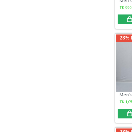
TK
990
28% 
TK
1,0