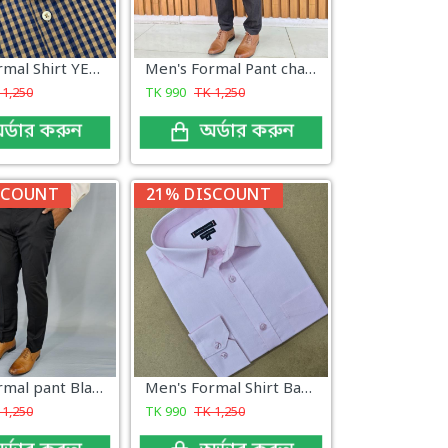
Men's Formal Shirt YELLOW Check
Men's Formal Pant charcoal New Arrival
K
1,250
TK
990
TK
1,250
র্ডার করুন
অর্ডার করুন
SCOUNT
21% DISCOUNT
Men's Formal pant Black
Men's Formal Shirt Baby Pink
K
1,250
TK
990
TK
1,250