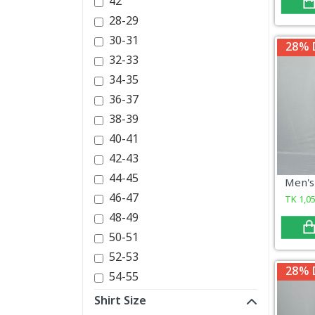
42
28-29
30-31
28% 
32-33
34-35
36-37
38-39
40-41
42-43
44-45
46-47
TK
1,0
48-49
50-51
52-53
28% 
54-55
Shirt Size