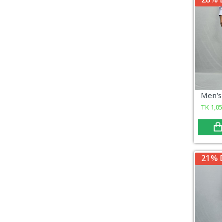
28% 
TK
1,0
21% 