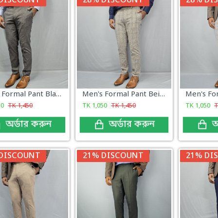
DISCOUNT
28% DISCOUNT
28% DI
Men's Formal Pant Black Ash Check
Men's Formal Pant Beige Grey Check
50
TK
1,450
TK
1,050
TK
1,450
TK
1,050
অর্ডার করুন
অর্ডার করুন
অ
DISCOUNT
21% DISCOUNT
21% DI