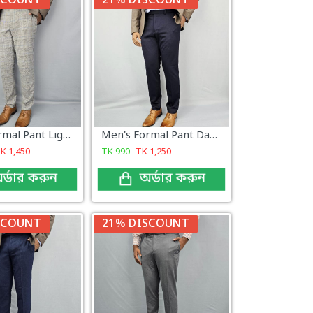
SCOUNT
21% DISCOUNT
Men's Formal Pant Light Grey Check
Men's Formal Pant Dark Navy
TK
1,450
TK
990
TK
1,250
র্ডার করুন
অর্ডার করুন
SCOUNT
21% DISCOUNT