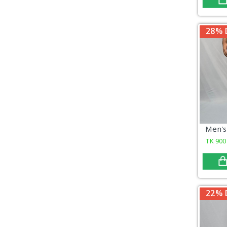
28% 
TK
900
22% 