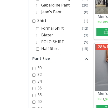
Gabardine Pant
(20)
Jean's Pant
(8)
Shirt
(1)
TK
990
Formal Shirt
(12)
Blazer
(3)
POLO SHIRT
(5)
28% 
Half Shirt
(15)
Pant Size
30
32
34
36
38
TK
1,0
40