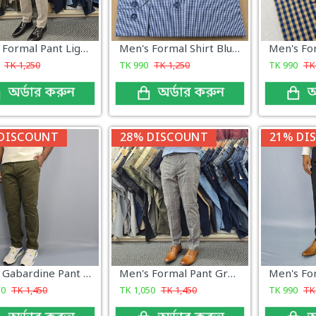
Men's Formal Pant Light Beige Micro Check Pattern
Men's Formal Shirt Blue Mini Check
TK
1,250
TK
990
TK
1,250
TK
990
T
অর্ডার করুন
অর্ডার করুন
অ
DISCOUNT
28% DISCOUNT
21% DI
Men's Gabardine Pant Bottle Green
Men's Formal Pant Grey Check
50
TK
1,450
TK
1,050
TK
1,450
TK
990
T