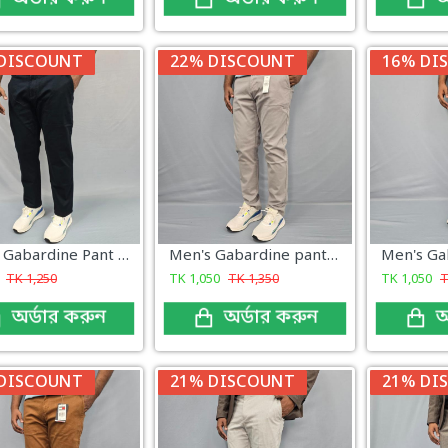
DISCOUNT
22% DISCOUNT
16% DI
Men's Gabardine Pant Dark Navy
Men's Gabardine pant Light Ash
TK
1,250
TK
1,050
TK
1,350
TK
1,050
অর্ডার করুন
অর্ডার করুন
অ
DISCOUNT
21% DISCOUNT
21% DI