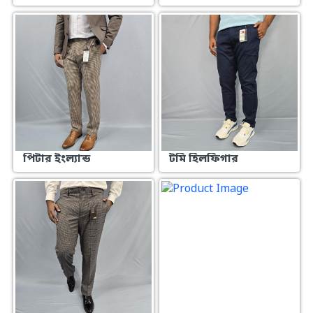
পিটার ইংল্যান্ড
টমি হিলফিগার