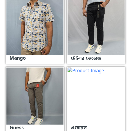
Mango
টেইলর ভেন্তেজ
Guess
এংবারস