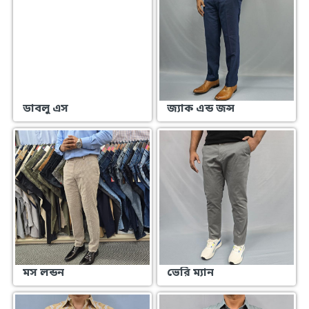
ডাবলু এস
জ্যাক এন্ড জন্স
মস লন্ডন
ভেরি ম্যান