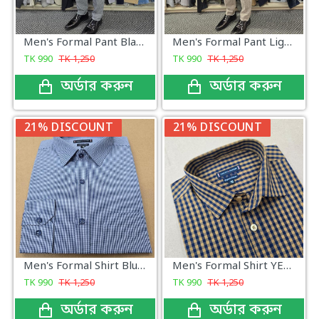
Men's Formal Pant Black, white and navy micro check
Men's Formal Pant Light Beige Micro Check Pattern
TK
990
TK
1,250
TK
990
TK
1,250
অর্ডার করুন
অর্ডার করুন
21% DISCOUNT
21% DISCOUNT
Men's Formal Shirt Blue Mini Check
Men's Formal Shirt YELLOW Check
TK
990
TK
1,250
TK
990
TK
1,250
অর্ডার করুন
অর্ডার করুন