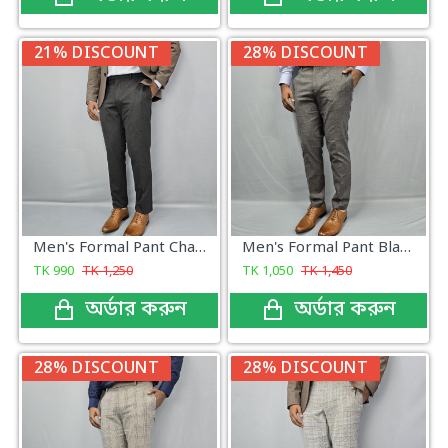
21% DISCOUNT
28% DISCOUNT
Men's Formal Pant Charcoal Color
Men's Formal Pant Black Ash Check
TK
990
TK
1,250
TK
1,050
TK
1,450
অর্ডার করুন
অর্ডার করুন
28% DISCOUNT
28% DISCOUNT