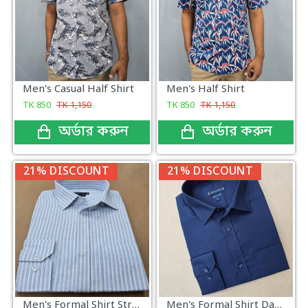
Men's Casual Half Shirt
Men's Half Shirt
TK
850
TK
1,150
TK
850
TK
1,150
অর্ডার করুন
অর্ডার করুন
21% DISCOUNT
21% DISCOUNT
Men's Formal Shirt Stripe Sky Check
Men's Formal Shirt Dark Navy