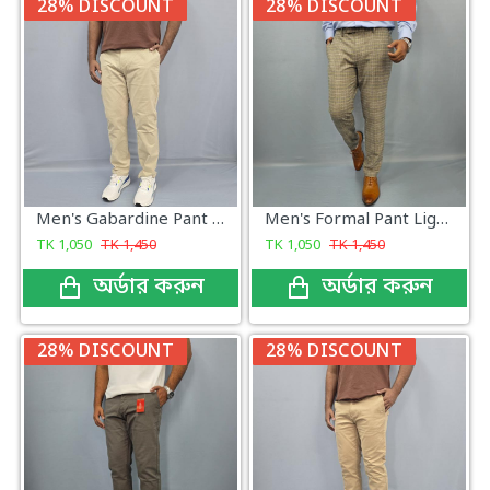
28% DISCOUNT
28% DISCOUNT
Men's Gabardine Pant Off White Color
Men's Formal Pant Light Grey Glen Plaid
TK
1,050
TK
1,450
TK
1,050
TK
1,450
অর্ডার করুন
অর্ডার করুন
28% DISCOUNT
28% DISCOUNT