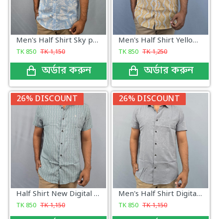
Men's Half Shirt Sky print
Men's Half Shirt Yellow Print
TK
850
TK
1,150
TK
850
TK
1,250
অর্ডার করুন
অর্ডার করুন
26% DISCOUNT
26% DISCOUNT
Half Shirt New Digital Print
Men's Half Shirt Digital Print New
TK
850
TK
1,150
TK
850
TK
1,150