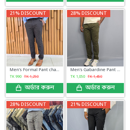
21% DISCOUNT
28% DISCOUNT
Men's Formal Pant charcoal New Arrival
Men's Gabardine Pant Bottle Green
TK
990
TK
1,250
TK
1,050
TK
1,450
অর্ডার করুন
অর্ডার করুন
28% DISCOUNT
21% DISCOUNT