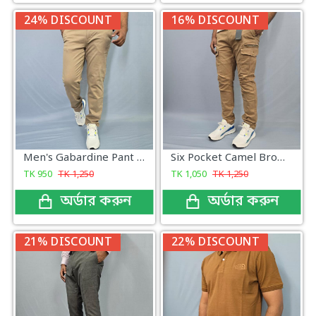
24% DISCOUNT
16% DISCOUNT
Men's Gabardine Pant Cream Color
Six Pocket Camel Brown Color
TK
950
TK
1,250
TK
1,050
TK
1,250
অর্ডার করুন
অর্ডার করুন
21% DISCOUNT
22% DISCOUNT