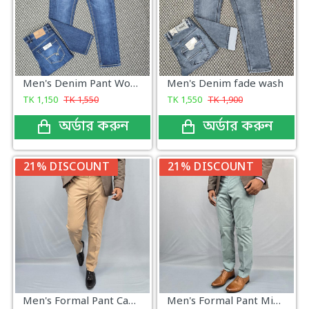
Men's Denim Pant Woodland
Men's Denim fade wash
TK
1,150
TK
1,550
TK
1,550
TK
1,900
অর্ডার করুন
অর্ডার করুন
21% DISCOUNT
21% DISCOUNT
Men's Formal Pant Camel Brown
Men's Formal Pant Mint Green