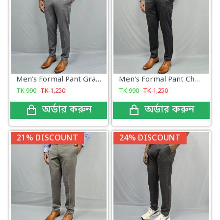
Men's Formal Pant Gray new Collection
Men's Formal Pant Check New Collection
TK
990
TK
1,250
TK
990
TK
1,250
অর্ডার করুন
অর্ডার করুন
21% DISCOUNT
24% DISCOUNT