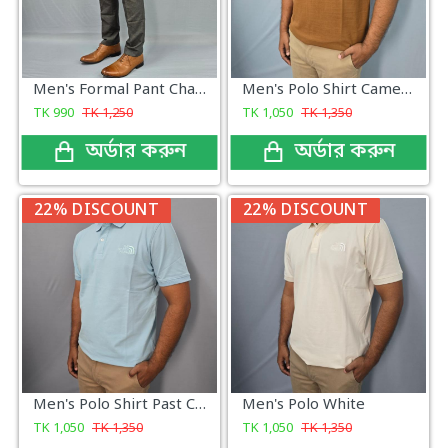
Men's Formal Pant Charcoal Gray
Men's Polo Shirt Camel Brown
TK
990
TK
1,250
TK
1,050
TK
1,350
অর্ডার করুন
অর্ডার করুন
22% DISCOUNT
22% DISCOUNT
Men's Polo Shirt Past Color
Men's Polo White
TK
1,050
TK
1,350
TK
1,050
TK
1,350