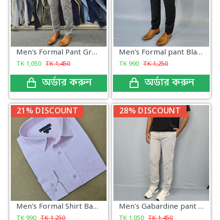
Men's Formal Pant Grey Check
Men's Formal pant Black
TK
1,050
TK
1,450
TK
990
TK
1,250
অর্ডার করুন
অর্ডার করুন
21% DISCOUNT
28% DISCOUNT
Men's Formal Shirt Baby Pink
Men's Gabardine pant Light Ash New
TK
990
TK
1,250
TK
1,050
TK
1,450