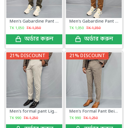
Men's Gabardine Pant Olive Color
Men's Gabardine Pant Copper Brown
TK
1,050
TK
1,350
TK
1,050
TK
1,350
অর্ডার করুন
অর্ডার করুন
21% DISCOUNT
21% DISCOUNT
Men's formal pant Light Ash Eid Collection
Men's Formal Pant Beige Brown With micro Pattern
TK
990
TK
1,250
TK
990
TK
1,250