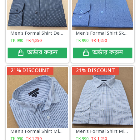
Men's Formal Shirt Design Color
Men's Formal Shirt Sky Color
TK
990
TK
1,250
TK
990
TK
1,250
অর্ডার করুন
অর্ডার করুন
21% DISCOUNT
21% DISCOUNT
Men's Formal Shirt Micro Dobby
Men's Formal Shirt Micro Check
TK
990
TK
1,250
TK
990
TK
1,250